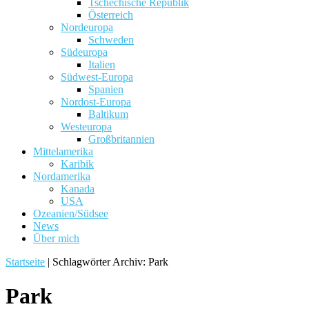
Tschechische Republik
Österreich
Nordeuropa
Schweden
Südeuropa
Italien
Südwest-Europa
Spanien
Nordost-Europa
Baltikum
Westeuropa
Großbritannien
Mittelamerika
Karibik
Nordamerika
Kanada
USA
Ozeanien/Südsee
News
Über mich
Startseite
|
Schlagwörter Archiv: Park
Park