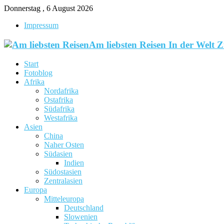
Donnerstag , 6 August 2026
Impressum
Am liebsten Reisen In der Welt 
Start
Fotoblog
Afrika
Nordafrika
Ostafrika
Südafrika
Westafrika
Asien
China
Naher Osten
Südasien
Indien
Südostasien
Zentralasien
Europa
Mitteleuropa
Deutschland
Slowenien