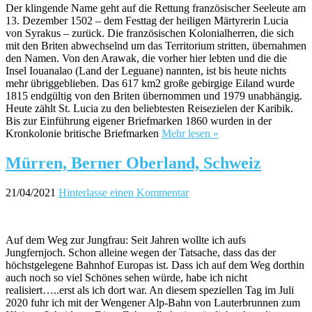
Der klingende Name geht auf die Rettung französischer Seeleute am
13. Dezember 1502 – dem Festtag der heiligen Märtyrerin Lucia
von Syrakus – zurück. Die französischen Kolonialherren, die sich
mit den Briten abwechselnd um das Territorium stritten, übernahmen
den Namen. Von den Arawak, die vorher hier lebten und die die
Insel Iouanalao (Land der Leguane) nannten, ist bis heute nichts
mehr übriggeblieben. Das 617 km2 große gebirgige Eiland wurde
1815 endgültig von den Briten übernommen und 1979 unabhängig.
Heute zählt St. Lucia zu den beliebtesten Reisezielen der Karibik.
Bis zur Einführung eigener Briefmarken 1860 wurden in der
Kronkolonie britische Briefmarken
Mehr lesen »
Mürren, Berner Oberland, Schweiz
21/04/2021
Hinterlasse einen Kommentar
Auf dem Weg zur Jungfrau: Seit Jahren wollte ich aufs
Jungfernjoch. Schon alleine wegen der Tatsache, dass das der
höchstgelegene Bahnhof Europas ist. Dass ich auf dem Weg dorthin
auch noch so viel Schönes sehen würde, habe ich nicht
realisiert…..erst als ich dort war. An diesem speziellen Tag im Juli
2020 fuhr ich mit der Wengener Alp-Bahn von Lauterbrunnen zum