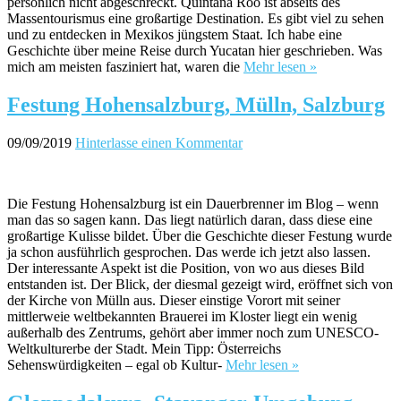
persönlich nicht abgeschreckt. Quintana Roo ist abseits des
Massentourismus eine großartige Destination. Es gibt viel zu sehen
und zu entdecken in Mexikos jüngstem Staat. Ich habe eine
Geschichte über meine Reise durch Yucatan hier geschrieben. Was
mich am meisten fasziniert hat, waren die
Mehr lesen »
Festung Hohensalzburg, Mülln, Salzburg
09/09/2019
Hinterlasse einen Kommentar
Die Festung Hohensalzburg ist ein Dauerbrenner im Blog – wenn
man das so sagen kann. Das liegt natürlich daran, dass diese eine
großartige Kulisse bildet. Über die Geschichte dieser Festung wurde
ja schon ausführlich gesprochen. Das werde ich jetzt also lassen.
Der interessante Aspekt ist die Position, von wo aus dieses Bild
entstanden ist. Der Blick, der diesmal gezeigt wird, eröffnet sich von
der Kirche von Mülln aus. Dieser einstige Vorort mit seiner
mittlerweie weltbekannten Brauerei im Kloster liegt ein wenig
außerhalb des Zentrums, gehört aber immer noch zum UNESCO-
Weltkulturerbe der Stadt. Mein Tipp: Österreichs
Sehenswürdigkeiten – egal ob Kultur-
Mehr lesen »