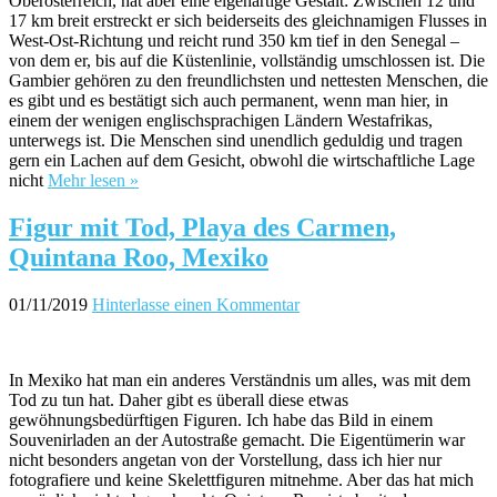
Oberösterreich, hat aber eine eigenartige Gestalt: Zwischen 12 und
17 km breit erstreckt er sich beiderseits des gleichnamigen Flusses in
West-Ost-Richtung und reicht rund 350 km tief in den Senegal –
von dem er, bis auf die Küstenlinie, vollständig umschlossen ist. Die
Gambier gehören zu den freundlichsten und nettesten Menschen, die
es gibt und es bestätigt sich auch permanent, wenn man hier, in
einem der wenigen englischsprachigen Ländern Westafrikas,
unterwegs ist. Die Menschen sind unendlich geduldig und tragen
gern ein Lachen auf dem Gesicht, obwohl die wirtschaftliche Lage
nicht
Mehr lesen »
Figur mit Tod, Playa des Carmen,
Quintana Roo, Mexiko
01/11/2019
Hinterlasse einen Kommentar
In Mexiko hat man ein anderes Verständnis um alles, was mit dem
Tod zu tun hat. Daher gibt es überall diese etwas
gewöhnungsbedürftigen Figuren. Ich habe das Bild in einem
Souvenirladen an der Autostraße gemacht. Die Eigentümerin war
nicht besonders angetan von der Vorstellung, dass ich hier nur
fotografiere und keine Skelettfiguren mitnehme. Aber das hat mich