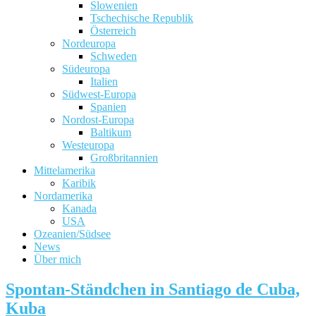
Slowenien
Tschechische Republik
Österreich
Nordeuropa
Schweden
Südeuropa
Italien
Südwest-Europa
Spanien
Nordost-Europa
Baltikum
Westeuropa
Großbritannien
Mittelamerika
Karibik
Nordamerika
Kanada
USA
Ozeanien/Südsee
News
Über mich
Spontan-Ständchen in Santiago de Cuba,
Kuba