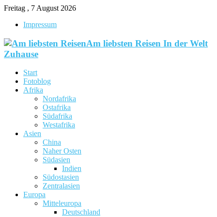
Freitag , 7 August 2026
Impressum
Am liebsten Reisen In der Welt
Zuhause
Start
Fotoblog
Afrika
Nordafrika
Ostafrika
Südafrika
Westafrika
Asien
China
Naher Osten
Südasien
Indien
Südostasien
Zentralasien
Europa
Mitteleuropa
Deutschland