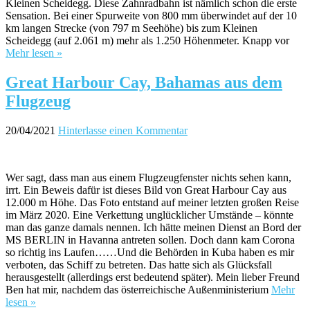
Kleinen Scheidegg. Diese Zahnradbahn ist nämlich schon die erste
Sensation. Bei einer Spurweite von 800 mm überwindet auf der 10
km langen Strecke (von 797 m Seehöhe) bis zum Kleinen
Scheidegg (auf 2.061 m) mehr als 1.250 Höhenmeter. Knapp vor
Mehr lesen »
Great Harbour Cay, Bahamas aus dem
Flugzeug
20/04/2021
Hinterlasse einen Kommentar
Wer sagt, dass man aus einem Flugzeugfenster nichts sehen kann,
irrt. Ein Beweis dafür ist dieses Bild von Great Harbour Cay aus
12.000 m Höhe. Das Foto entstand auf meiner letzten großen Reise
im März 2020. Eine Verkettung unglücklicher Umstände – könnte
man das ganze damals nennen. Ich hätte meinen Dienst an Bord der
MS BERLIN in Havanna antreten sollen. Doch dann kam Corona
so richtig ins Laufen……Und die Behörden in Kuba haben es mir
verboten, das Schiff zu betreten. Das hatte sich als Glücksfall
herausgestellt (allerdings erst bedeutend später). Mein lieber Freund
Ben hat mir, nachdem das österreichische Außenministerium
Mehr
lesen »