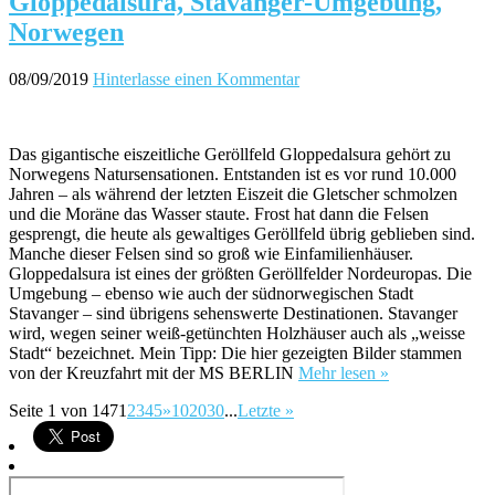
Gloppedalsura, Stavanger-Umgebung,
Norwegen
08/09/2019
Hinterlasse einen Kommentar
Das gigantische eiszeitliche Geröllfeld Gloppedalsura gehört zu
Norwegens Natursensationen. Entstanden ist es vor rund 10.000
Jahren – als während der letzten Eiszeit die Gletscher schmolzen
und die Moräne das Wasser staute. Frost hat dann die Felsen
gesprengt, die heute als gewaltiges Geröllfeld übrig geblieben sind.
Manche dieser Felsen sind so groß wie Einfamilienhäuser.
Gloppedalsura ist eines der größten Geröllfelder Nordeuropas. Die
Umgebung – ebenso wie auch der südnorwegischen Stadt
Stavanger – sind übrigens sehenswerte Destinationen. Stavanger
wird, wegen seiner weiß-getünchten Holzhäuser auch als „weisse
Stadt“ bezeichnet. Mein Tipp: Die hier gezeigten Bilder stammen
von der Kreuzfahrt mit der MS BERLIN
Mehr lesen »
Seite 1 von 147
1
2
3
4
5
»
10
20
30
...
Letzte »