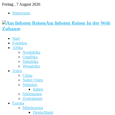
Freitag , 7 August 2026
Impressum
Am liebsten Reisen In der Welt
Zuhause
Start
Fotoblog
Afrika
Nordafrika
Ostafrika
Südafrika
Westafrika
Asien
China
Naher Osten
Südasien
Indien
Südostasien
Zentralasien
Europa
Mitteleuropa
Deutschland