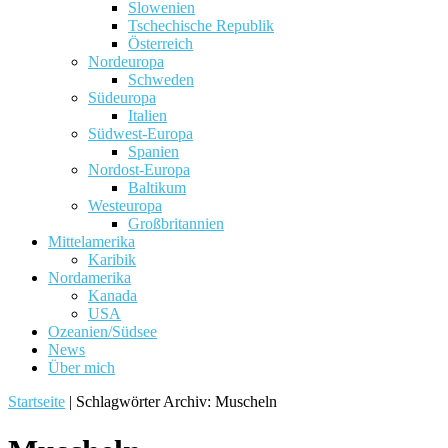
Slowenien
Tschechische Republik
Österreich
Nordeuropa
Schweden
Südeuropa
Italien
Südwest-Europa
Spanien
Nordost-Europa
Baltikum
Westeuropa
Großbritannien
Mittelamerika
Karibik
Nordamerika
Kanada
USA
Ozeanien/Südsee
News
Über mich
Startseite
|
Schlagwörter Archiv: Muscheln