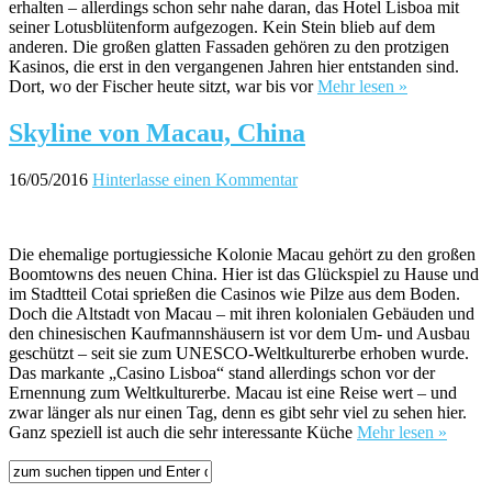
erhalten – allerdings schon sehr nahe daran, das Hotel Lisboa mit
seiner Lotusblütenform aufgezogen. Kein Stein blieb auf dem
anderen. Die großen glatten Fassaden gehören zu den protzigen
Kasinos, die erst in den vergangenen Jahren hier entstanden sind.
Dort, wo der Fischer heute sitzt, war bis vor
Mehr lesen »
Skyline von Macau, China
16/05/2016
Hinterlasse einen Kommentar
Die ehemalige portugiessiche Kolonie Macau gehört zu den großen
Boomtowns des neuen China. Hier ist das Glückspiel zu Hause und
im Stadtteil Cotai sprießen die Casinos wie Pilze aus dem Boden.
Doch die Altstadt von Macau – mit ihren kolonialen Gebäuden und
den chinesischen Kaufmannshäusern ist vor dem Um- und Ausbau
geschützt – seit sie zum UNESCO-Weltkulturerbe erhoben wurde.
Das markante „Casino Lisboa“ stand allerdings schon vor der
Ernennung zum Weltkulturerbe. Macau ist eine Reise wert – und
zwar länger als nur einen Tag, denn es gibt sehr viel zu sehen hier.
Ganz speziell ist auch die sehr interessante Küche
Mehr lesen »