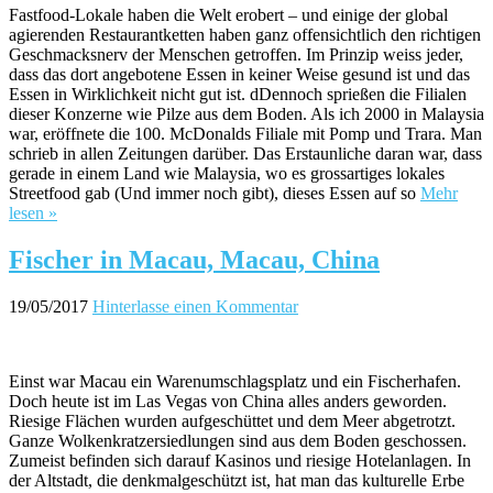
Fastfood-Lokale haben die Welt erobert – und einige der global
agierenden Restaurantketten haben ganz offensichtlich den richtigen
Geschmacksnerv der Menschen getroffen. Im Prinzip weiss jeder,
dass das dort angebotene Essen in keiner Weise gesund ist und das
Essen in Wirklichkeit nicht gut ist. dDennoch sprießen die Filialen
dieser Konzerne wie Pilze aus dem Boden. Als ich 2000 in Malaysia
war, eröffnete die 100. McDonalds Filiale mit Pomp und Trara. Man
schrieb in allen Zeitungen darüber. Das Erstaunliche daran war, dass
gerade in einem Land wie Malaysia, wo es grossartiges lokales
Streetfood gab (Und immer noch gibt), dieses Essen auf so
Mehr
lesen »
Fischer in Macau, Macau, China
19/05/2017
Hinterlasse einen Kommentar
Einst war Macau ein Warenumschlagsplatz und ein Fischerhafen.
Doch heute ist im Las Vegas von China alles anders geworden.
Riesige Flächen wurden aufgeschüttet und dem Meer abgetrotzt.
Ganze Wolkenkratzersiedlungen sind aus dem Boden geschossen.
Zumeist befinden sich darauf Kasinos und riesige Hotelanlagen. In
der Altstadt, die denkmalgeschützt ist, hat man das kulturelle Erbe