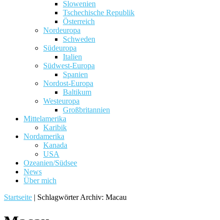
Slowenien
Tschechische Republik
Österreich
Nordeuropa
Schweden
Südeuropa
Italien
Südwest-Europa
Spanien
Nordost-Europa
Baltikum
Westeuropa
Großbritannien
Mittelamerika
Karibik
Nordamerika
Kanada
USA
Ozeanien/Südsee
News
Über mich
Startseite
|
Schlagwörter Archiv: Macau