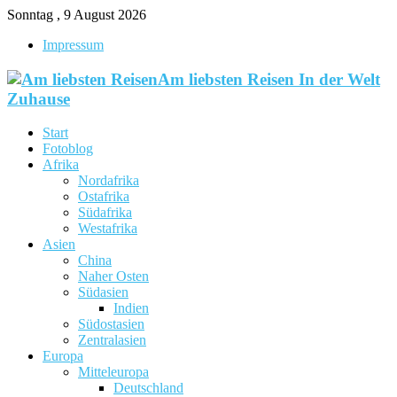
Sonntag , 9 August 2026
Impressum
Am liebsten Reisen In der Welt
Zuhause
Start
Fotoblog
Afrika
Nordafrika
Ostafrika
Südafrika
Westafrika
Asien
China
Naher Osten
Südasien
Indien
Südostasien
Zentralasien
Europa
Mitteleuropa
Deutschland