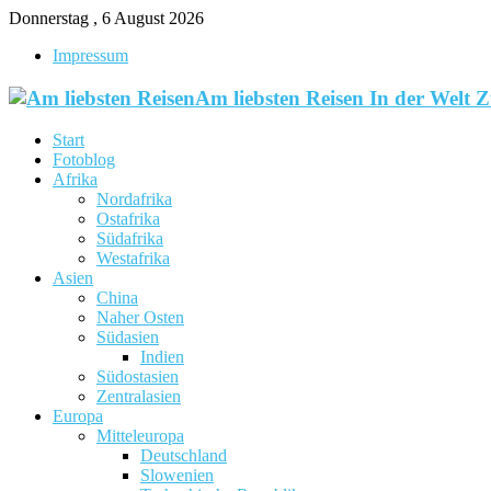
Donnerstag , 6 August 2026
Impressum
Am liebsten Reisen In der Welt 
Start
Fotoblog
Afrika
Nordafrika
Ostafrika
Südafrika
Westafrika
Asien
China
Naher Osten
Südasien
Indien
Südostasien
Zentralasien
Europa
Mitteleuropa
Deutschland
Slowenien