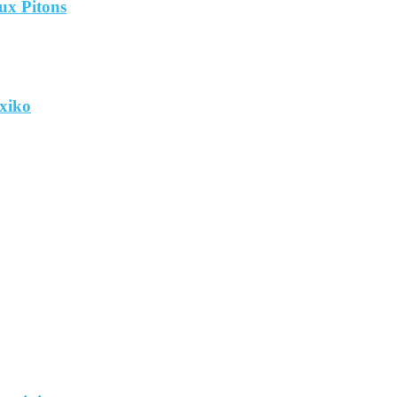
eux Pitons
xiko