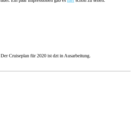
ilder. Ein paar Impressionen gab es
hier
schon zu sehen.
Der Cruiseplan für 2020 ist dzt in Ausarbeitung.