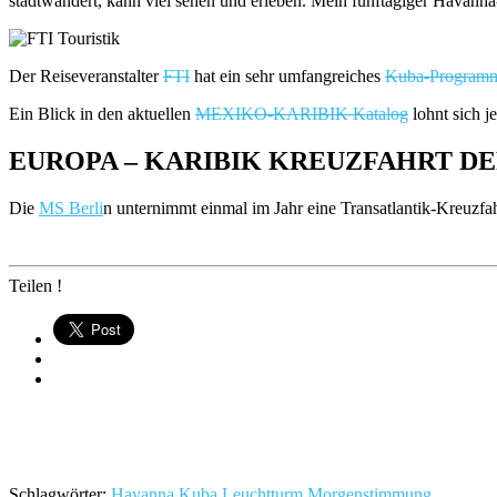
stadtwandert, kann viel sehen und erleben. Mein fünftägiger Havann
Der Reiseveranstalter
FTI
hat ein sehr umfangreiches
Kuba-Program
Ein Blick in den aktuellen
MEXIKO-KARIBIK Katalog
lohnt sich je
EUROPA – KARIBIK KREUZFAHRT DE
Die
MS Berli
n unternimmt einmal im Jahr eine Transatlantik-Kreuzfah
Teilen !
Schlagwörter:
Havanna
Kuba
Leuchtturm
Morgenstimmung