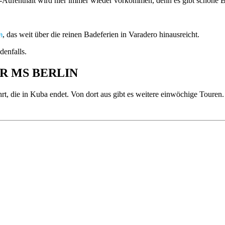
a-Aufenthalt wird hier immer wieder vorkommen, denn es gibt schöne B
m
, das weit über die reinen Badeferien in Varadero hinausreicht.
denfalls.
R MS BERLIN
rt, die in Kuba endet. Von dort aus gibt es weitere einwöchige Touren. 