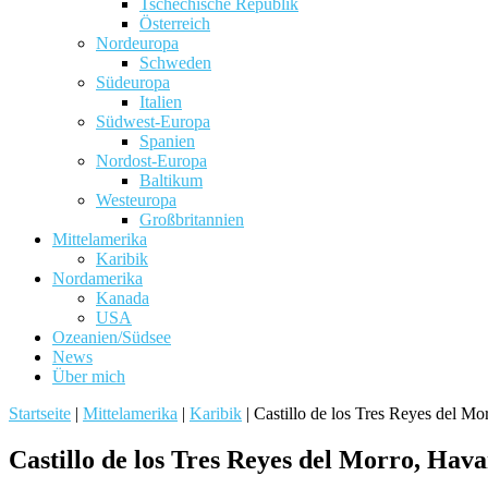
Tschechische Republik
Österreich
Nordeuropa
Schweden
Südeuropa
Italien
Südwest-Europa
Spanien
Nordost-Europa
Baltikum
Westeuropa
Großbritannien
Mittelamerika
Karibik
Nordamerika
Kanada
USA
Ozeanien/Südsee
News
Über mich
Startseite
|
Mittelamerika
|
Karibik
|
Castillo de los Tres Reyes del M
Castillo de los Tres Reyes del Morro, Hav