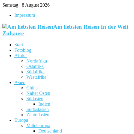
Samstag , 8 August 2026
Impressum
Am liebsten Reisen In der Welt
Zuhause
Start
Fotoblog
Afrika
Nordafrika
Ostafrika
Südafrika
Westafrika
Asien
China
Naher Osten
Südasien
Indien
Südostasien
Zentralasien
Europa
Mitteleuropa
Deutschland