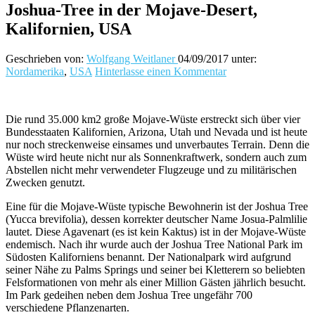
Joshua-Tree in der Mojave-Desert,
Kalifornien, USA
Geschrieben von:
Wolfgang Weitlaner
04/09/2017
unter:
Nordamerika
,
USA
Hinterlasse einen Kommentar
Die rund 35.000 km2 große Mojave-Wüste erstreckt sich über vier
Bundesstaaten Kalifornien, Arizona, Utah und Nevada und ist heute
nur noch streckenweise einsames und unverbautes Terrain. Denn die
Wüste wird heute nicht nur als Sonnenkraftwerk, sondern auch zum
Abstellen nicht mehr verwendeter Flugzeuge und zu militärischen
Zwecken genutzt.
Eine für die Mojave-Wüste typische Bewohnerin ist der Joshua Tree
(Yucca brevifolia), dessen korrekter deutscher Name Josua-Palmlilie
lautet. Diese Agavenart (es ist kein Kaktus) ist in der Mojave-Wüste
endemisch. Nach ihr wurde auch der Joshua Tree National Park im
Südosten Kaliforniens benannt. Der Nationalpark wird aufgrund
seiner Nähe zu Palms Springs und seiner bei Kletterern so beliebten
Felsformationen von mehr als einer Million Gästen jährlich besucht.
Im Park gedeihen neben dem Joshua Tree ungefähr 700
verschiedene Pflanzenarten.