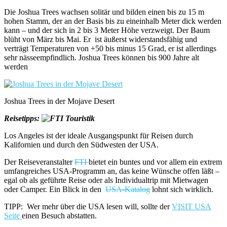
Die Joshua Trees wachsen solitär und bilden einen bis zu 15 m
hohen Stamm, der an der Basis bis zu eineinhalb Meter dick werden
kann – und der sich in 2 bis 3 Meter Höhe verzweigt. Der Baum
blüht von März bis Mai. Er ist äußerst widerstandsfähig und
verträgt Temperaturen von +50 bis minus 15 Grad, er ist allerdings
sehr nässeempfindlich. Joshua Trees können bis 900 Jahre alt
werden
Joshua Trees in der Mojave Desert
Reisetipps:
Los Angeles ist der ideale Ausgangspunkt für Reisen durch
Kalifornien und durch den Südwesten der USA.
Der Reiseveranstalter
FTI
bietet ein buntes und vor allem ein extrem
umfangreiches USA-Programm an, das keine Wünsche offen läßt –
egal ob als geführte Reise oder als Individualtrip mit Mietwagen
oder Camper. Ein Blick in den
USA-Katalog
lohnt sich wirklich.
TIPP: Wer mehr über die USA lesen will, sollte der
VISIT USA
Seite
einen Besuch abstatten.