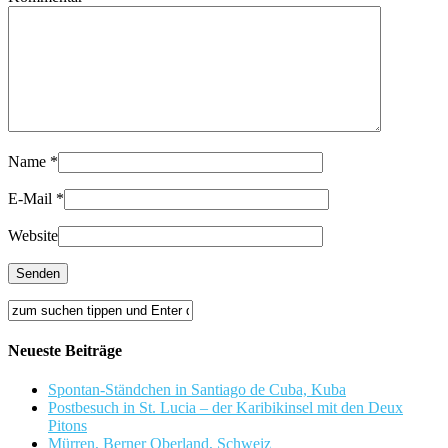
Name
*
E-Mail
*
Website
Neueste Beiträge
Spontan-Ständchen in Santiago de Cuba, Kuba
Postbesuch in St. Lucia – der Karibikinsel mit den Deux
Pitons
Mürren, Berner Oberland, Schweiz