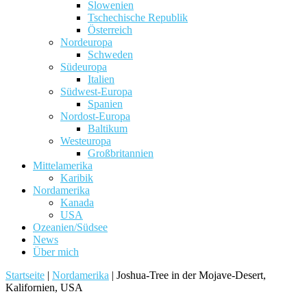
Slowenien
Tschechische Republik
Österreich
Nordeuropa
Schweden
Südeuropa
Italien
Südwest-Europa
Spanien
Nordost-Europa
Baltikum
Westeuropa
Großbritannien
Mittelamerika
Karibik
Nordamerika
Kanada
USA
Ozeanien/Südsee
News
Über mich
Startseite
|
Nordamerika
|
Joshua-Tree in der Mojave-Desert,
Kalifornien, USA