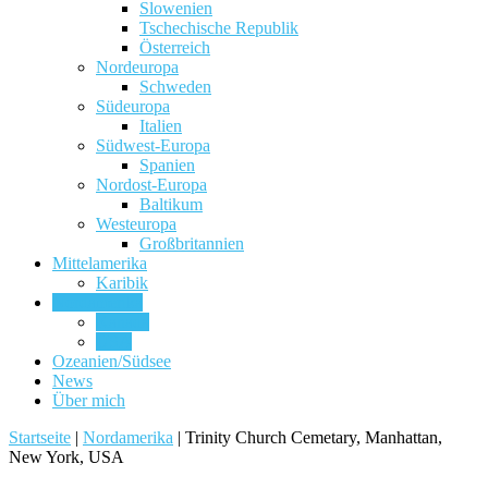
Slowenien
Tschechische Republik
Österreich
Nordeuropa
Schweden
Südeuropa
Italien
Südwest-Europa
Spanien
Nordost-Europa
Baltikum
Westeuropa
Großbritannien
Mittelamerika
Karibik
Nordamerika
Kanada
USA
Ozeanien/Südsee
News
Über mich
Startseite
|
Nordamerika
|
Trinity Church Cemetary, Manhattan,
New York, USA