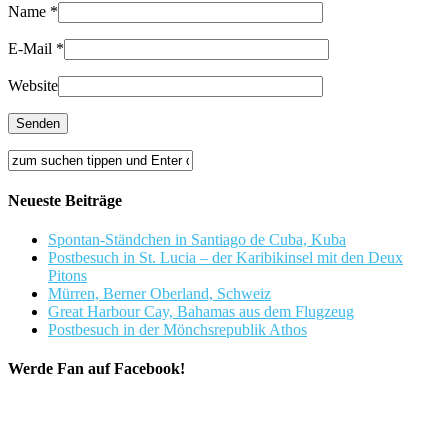
Name
*
E-Mail
*
Website
Neueste Beiträge
Spontan-Ständchen in Santiago de Cuba, Kuba
Postbesuch in St. Lucia – der Karibikinsel mit den Deux
Pitons
Mürren, Berner Oberland, Schweiz
Great Harbour Cay, Bahamas aus dem Flugzeug
Postbesuch in der Mönchsrepublik Athos
Werde Fan auf Facebook!