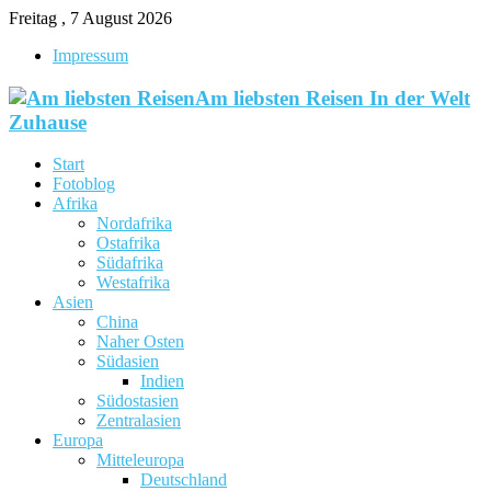
Freitag , 7 August 2026
Impressum
Am liebsten Reisen In der Welt
Zuhause
Start
Fotoblog
Afrika
Nordafrika
Ostafrika
Südafrika
Westafrika
Asien
China
Naher Osten
Südasien
Indien
Südostasien
Zentralasien
Europa
Mitteleuropa
Deutschland