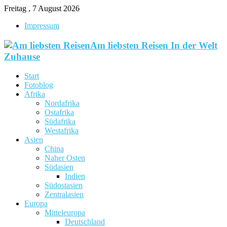
Freitag , 7 August 2026
Impressum
Am liebsten Reisen In der Welt
Zuhause
Start
Fotoblog
Afrika
Nordafrika
Ostafrika
Südafrika
Westafrika
Asien
China
Naher Osten
Südasien
Indien
Südostasien
Zentralasien
Europa
Mitteleuropa
Deutschland