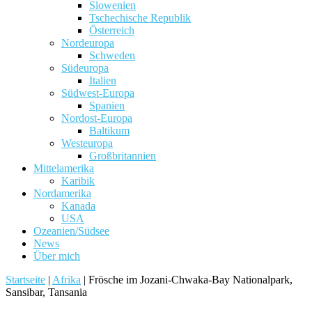
Slowenien
Tschechische Republik
Österreich
Nordeuropa
Schweden
Südeuropa
Italien
Südwest-Europa
Spanien
Nordost-Europa
Baltikum
Westeuropa
Großbritannien
Mittelamerika
Karibik
Nordamerika
Kanada
USA
Ozeanien/Südsee
News
Über mich
Startseite
|
Afrika
|
Frösche im Jozani-Chwaka-Bay Nationalpark,
Sansibar, Tansania