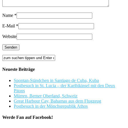
Name
*
E-Mail
*
Website
Neueste Beiträge
Spontan-Ständchen in Santiago de Cuba, Kuba
Postbesuch in St. Lucia – der Karibikinsel mit den Deux
Pitons
Mürren, Berner Oberland, Schweiz
Great Harbour Cay, Bahamas aus dem Flugzeug
Postbesuch in der Mönchsrepublik Athos
Werde Fan auf Facebook!