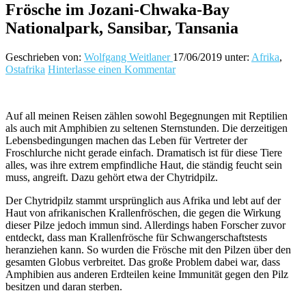
Frösche im Jozani-Chwaka-Bay
Nationalpark, Sansibar, Tansania
Geschrieben von:
Wolfgang Weitlaner
17/06/2019
unter:
Afrika
,
Ostafrika
Hinterlasse einen Kommentar
Auf all meinen Reisen zählen sowohl Begegnungen mit Reptilien
als auch mit Amphibien zu seltenen Sternstunden. Die derzeitigen
Lebensbedingungen machen das Leben für Vertreter der
Froschlurche nicht gerade einfach. Dramatisch ist für diese Tiere
alles, was ihre extrem empfindliche Haut, die ständig feucht sein
muss, angreift. Dazu gehört etwa der Chytridpilz.
Der Chytridpilz stammt ursprünglich aus Afrika und lebt auf der
Haut von afrikanischen Krallenfröschen, die gegen die Wirkung
dieser Pilze jedoch immun sind. Allerdings haben Forscher zuvor
entdeckt, dass man Krallenfrösche für Schwangerschaftstests
heranziehen kann. So wurden die Frösche mit den Pilzen über den
gesamten Globus verbreitet. Das große Problem dabei war, dass
Amphibien aus anderen Erdteilen keine Immunität gegen den Pilz
besitzen und daran sterben.