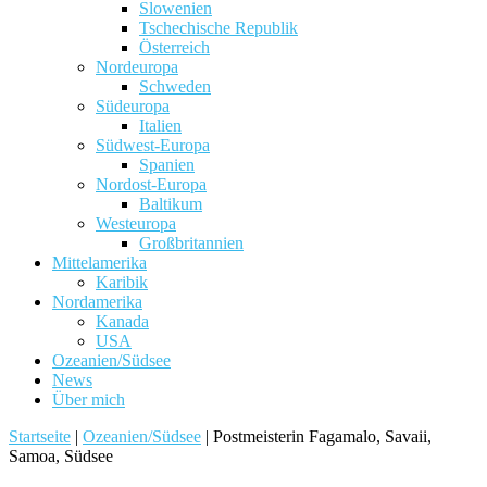
Slowenien
Tschechische Republik
Österreich
Nordeuropa
Schweden
Südeuropa
Italien
Südwest-Europa
Spanien
Nordost-Europa
Baltikum
Westeuropa
Großbritannien
Mittelamerika
Karibik
Nordamerika
Kanada
USA
Ozeanien/Südsee
News
Über mich
Startseite
|
Ozeanien/Südsee
|
Postmeisterin Fagamalo, Savaii,
Samoa, Südsee