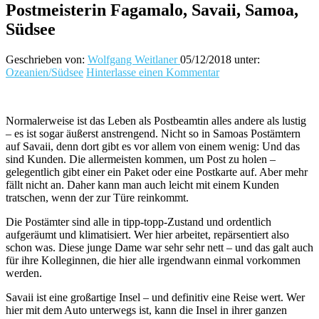
Postmeisterin Fagamalo, Savaii, Samoa,
Südsee
Geschrieben von:
Wolfgang Weitlaner
05/12/2018
unter:
Ozeanien/Südsee
Hinterlasse einen Kommentar
Normalerweise ist das Leben als Postbeamtin alles andere als lustig
– es ist sogar äußerst anstrengend. Nicht so in Samoas Postämtern
auf Savaii, denn dort gibt es vor allem von einem wenig: Und das
sind Kunden. Die allermeisten kommen, um Post zu holen –
gelegentlich gibt einer ein Paket oder eine Postkarte auf. Aber mehr
fällt nicht an. Daher kann man auch leicht mit einem Kunden
tratschen, wenn der zur Türe reinkommt.
Die Postämter sind alle in tipp-topp-Zustand und ordentlich
aufgeräumt und klimatisiert. Wer hier arbeitet, repärsentiert also
schon was. Diese junge Dame war sehr sehr nett – und das galt auch
für ihre Kolleginnen, die hier alle irgendwann einmal vorkommen
werden.
Savaii ist eine großartige Insel – und definitiv eine Reise wert. Wer
hier mit dem Auto unterwegs ist, kann die Insel in ihrer ganzen