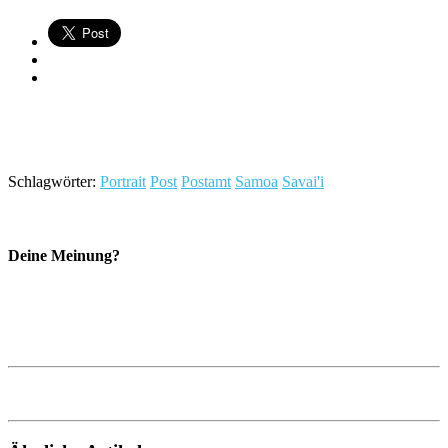
Schlagwörter:
Portrait
Post
Postamt
Samoa
Savai'i
Deine Meinung?