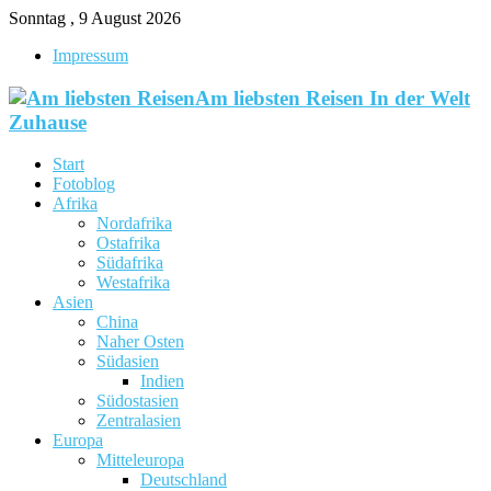
Sonntag , 9 August 2026
Impressum
Am liebsten Reisen In der Welt
Zuhause
Start
Fotoblog
Afrika
Nordafrika
Ostafrika
Südafrika
Westafrika
Asien
China
Naher Osten
Südasien
Indien
Südostasien
Zentralasien
Europa
Mitteleuropa
Deutschland